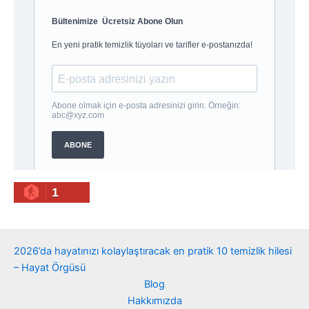
r
i
l
e
r
1
2026’da hayatınızı kolaylaştıracak en pratik 10 temizlik hilesi
– Hayat Örgüsü
Blog
Hakkımızda