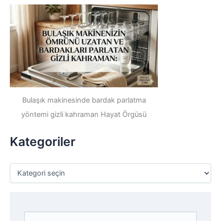
h
f
o
r
:
Bulaşık makinesinde bardak parlatma
yöntemi gizli kahraman Hayat Örgüsü
Kategoriler
K
a
t
e
g
o