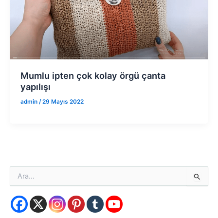
Mumlu ipten çok kolay örgü çanta
yapılışı
admin
/
29 Mayıs 2022
S
e
a
r
c