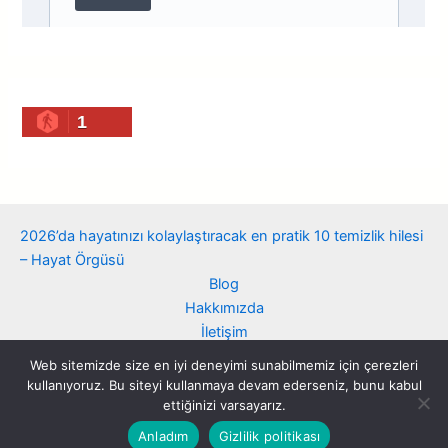
1
2026’da hayatınızı kolaylaştıracak en pratik 10 temizlik hilesi
– Hayat Örgüsü
Blog
Hakkımızda
İletişim
Çerez politikası
Web sitemizde size en iyi deneyimi sunabilmemiz için çerezleri
Gizlilik politikası
kullanıyoruz. Bu siteyi kullanmaya devam ederseniz, bunu kabul
ettiğinizi varsayarız.
Copyright ©hayatorgusu.com. Her hakkı saklıdır
Anladım
Gizlilik politikası