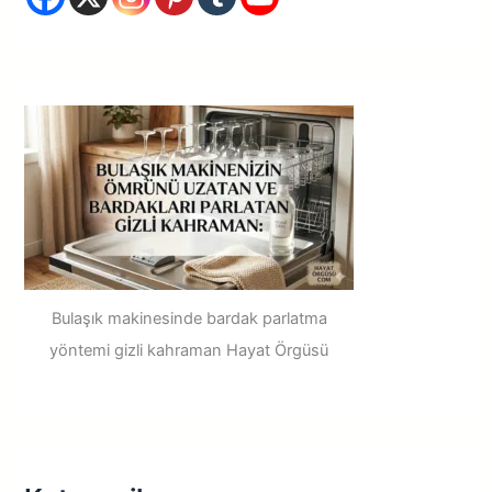
o
r
:
Bulaşık makinesinde bardak parlatma
yöntemi gizli kahraman Hayat Örgüsü