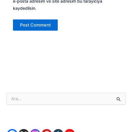
e-posta adresim ve site adresim bu tarayıcıya
kaydedilsin.
S
e
a
r
c
h
f