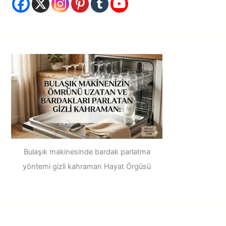
o
r
:
Bulaşık makinesinde bardak parlatma
yöntemi gizli kahraman Hayat Örgüsü