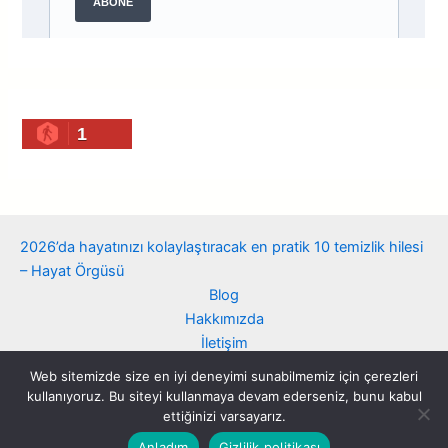
1
2026’da hayatınızı kolaylaştıracak en pratik 10 temizlik hilesi
– Hayat Örgüsü
Blog
Hakkımızda
İletişim
Çerez politikası
Web sitemizde size en iyi deneyimi sunabilmemiz için çerezleri
Gizlilik politikası
kullanıyoruz. Bu siteyi kullanmaya devam ederseniz, bunu kabul
ettiğinizi varsayarız.
Copyright ©hayatorgusu.com. Her hakkı saklıdır
Anladım
Gizlilik politikası